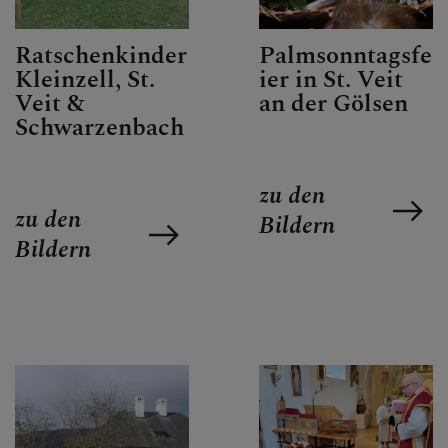
GALERIE / FOTOS
Ratschenkinder
Palmsonntagsfe
Kleinzell, St.
ier in St. Veit
Veit &
an der Gölsen
SAKRAMENTE
Schwarzenbach
zu den
SONSTIGES
zu den
Bildern
Bildern
KONTAKT
PFARRVERBANDSBLÄTT
ER