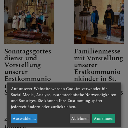
Sonntagsgottes
Familienmesse
dienst und
mit Vorstellung
Vorstellung
unserer
unserer
Erstkommunio
Erstkommunio
nkinder in St.
nkinder in
Veit, anschl.
Auf unserer Webseite werden Cookies verwendet für
Schwarzenbach
Fastensuppenes
Social Media, Analyse, systemtechnische Notwendigkeiten
sen im
und Sonstiges. Sie können Ihre Zustimmung später
Pfarrsaal
jederzeit ändern oder zurückziehen.
zu den
Auswählen
...
Ablehnen
Annehmen
Bildern