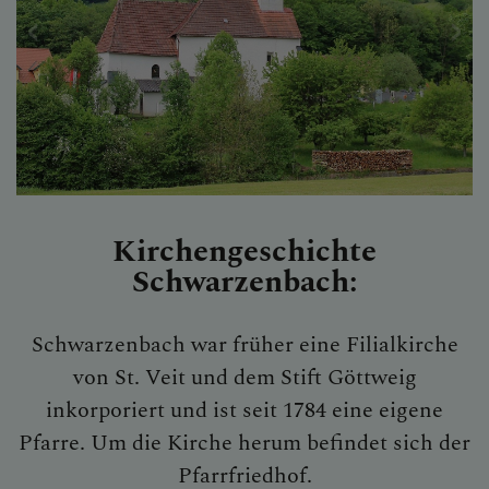
GALERIE / FOTOS
SAKRAMENTE
SONSTIGES
Kirchengeschichte
Schwarzenbach:
KONTAKT
Schwarzenbach war früher eine Filialkirche
von St. Veit und dem Stift Göttweig
inkorporiert und ist seit 1784 eine eigene
PFARRVERBANDSBLÄTT
Pfarre. Um die Kirche herum befindet sich der
ER
Pfarrfriedhof.