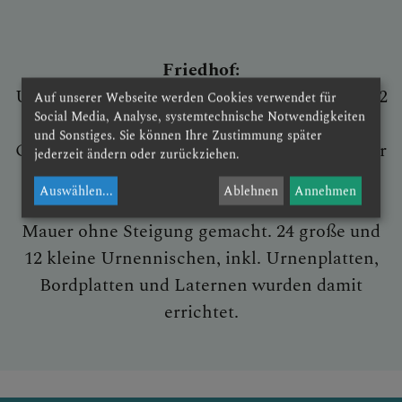
SEELSORGETEAM
Friedhof:
Um die Kirche herum befindet sich der 223 m2
Auf unserer Webseite werden Cookies verwendet für
Social Media, Analyse, systemtechnische Notwendigkeiten
große Pfarrfriedhof. Dieser hat derzeit 84
und Sonstiges. Sie können Ihre Zustimmung später
Grabstellen. 2019 wurde eine Steinwurfsmauer
jederzeit ändern oder zurückziehen.
errichtet, 2022 wurde das Fundament im
Auswählen
...
Ablehnen
Annehmen
Einfahrtsbereich zum alten Friedhof eine
Mauer ohne Steigung gemacht. 24 große und
12 kleine Urnennischen, inkl. Urnenplatten,
Bordplatten und Laternen wurden damit
errichtet.