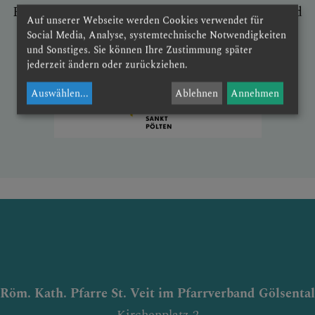
ER
Für weitere Infos klicken Sie bitte auf das Bild
Auf unserer Webseite werden Cookies verwendet für
Social Media, Analyse, systemtechnische Notwendigkeiten
und Sonstiges. Sie können Ihre Zustimmung später
jederzeit ändern oder zurückziehen.
SEELSORGETEAM
Auswählen
...
Ablehnen
Annehmen
Röm. Kath. Pfarre St. Veit im Pfarrverband Gölsental
Kirchenplatz 2