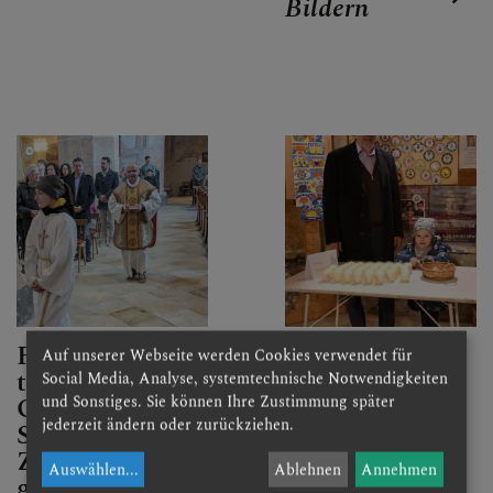
Bildern
Festgottesdiens
Feier der
Auf unserer Webseite werden Cookies verwendet für
t am
Osternacht in
Social Media, Analyse, systemtechnische Notwendigkeiten
Ostersonntag in
St. Veit
und Sonstiges. Sie können Ihre Zustimmung später
jederzeit ändern oder zurückziehen.
St. Veit, Musik:
Zweitaufführun
Auswählen
...
Ablehnen
Annehmen
g der Ertl-