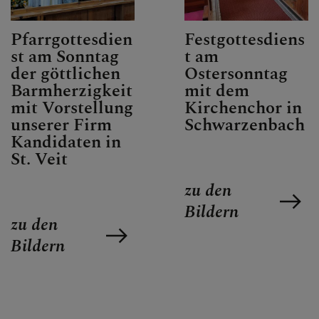
GALERIE / FOTOS
Pfarrgottesdien
Festgottesdiens
st am Sonntag
t am
der göttlichen
Ostersonntag
SAKRAMENTE
Barmherzigkeit
mit dem
mit Vorstellung
Kirchenchor in
unserer Firm
Schwarzenbach
Kandidaten in
SONSTIGES
St. Veit
zu den
Bildern
KONTAKT
zu den
Bildern
PFARRVERBANDSBLÄTT
ER