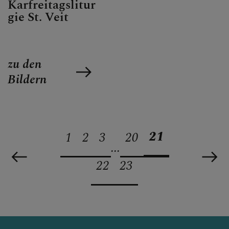
Karfreitagslitur
gie St. Veit
zu den
Bildern
21
1
2
3
20
...
22
23