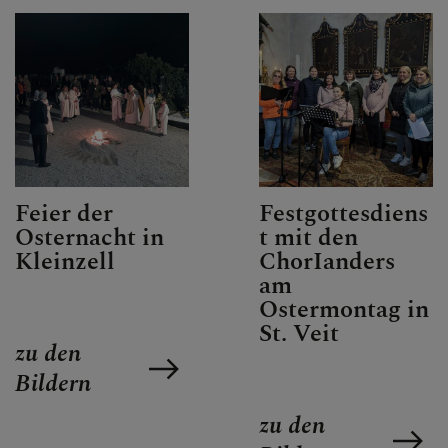
SEELSORGETEAM
Feier der
Festgottesdiens
Osternacht in
t mit den
Kleinzell
ChorIanders
am
Ostermontag in
St. Veit
zu den
Bildern
zu den