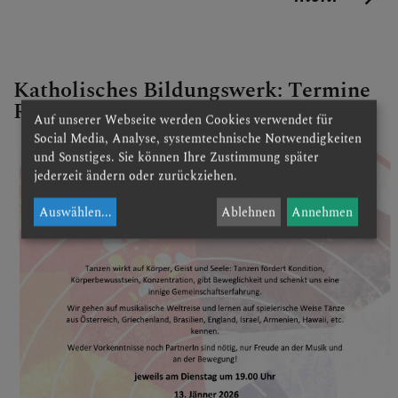
Katholisches Bildungswerk: Termine
Reigentänze im Pfarrsaal
Auf unserer Webseite werden Cookies verwendet für
Social Media, Analyse, systemtechnische Notwendigkeiten
und Sonstiges. Sie können Ihre Zustimmung später
jederzeit ändern oder zurückziehen.
Auswählen
...
Ablehnen
Annehmen