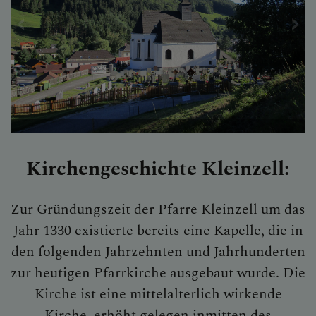
GALERIE / FOTOS
SAKRAMENTE
SONSTIGES
Kirchengeschichte Kleinzell:
Zur Gründungszeit der Pfarre Kleinzell um das
KONTAKT
Jahr 1330 existierte bereits eine Kapelle, die in
den folgenden Jahrzehnten und Jahrhunderten
zur heutigen Pfarrkirche ausgebaut wurde. Die
PFARRVERBANDSBLÄTT
Kirche ist eine mittelalterlich wirkende
ER
Kirche, erhöht gelegen inmitten des