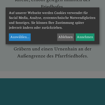
Friedhofes.
Auf unserer Webseite werden Cookies verwendet für
SEELSORGETEAM
Social Media, Analyse, systemtechnische Notwendigkeiten
und Sonstiges. Sie können Ihre Zustimmung später
Friedhof:
jederzeit ändern oder zurückziehen.
Der Friedhof in Kleinzell ist Eigentum der
Auswählen
...
Ablehnen
Annehmen
Röm.-kath. Pfarrkirche Kleinzell mit 160
Gräbern und einen Urnenhain an der
Außengrenze des Pfarrfriedhofes.