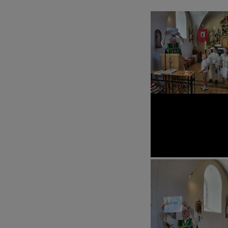
PFARRVERB
SEELSORGE