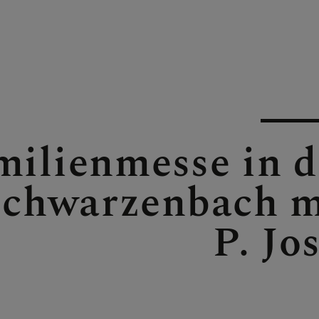
OTOS
E
milienmesse in d
Schwarzenbach m
P. Jo