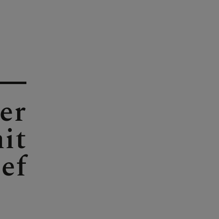
er
it
sef