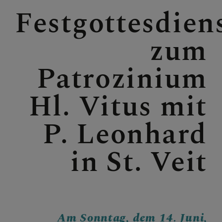
Festgottesdien
GALERIE / FOTOS
zum
SAKRAMENTE
Patrozinium
Hl. Vitus mit
SONSTIGES
P. Leonhard
in St. Veit
KONTAKT
PFARRVERBANDSBLÄTTE
Am Sonntag, dem 14. Juni,