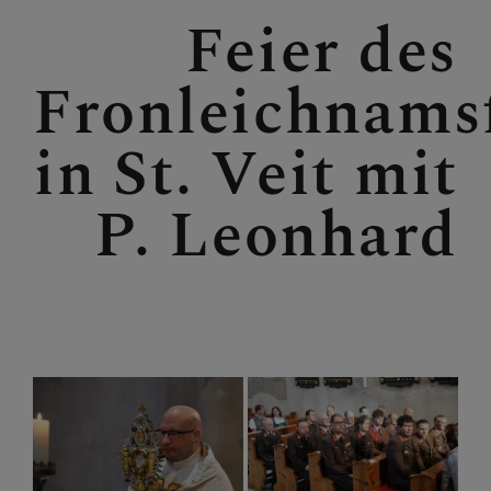
Feier des
GALERIE / FOTOS
Fronleichnams
SAKRAMENTE
in St. Veit mit
P. Leonhard
SONSTIGES
KONTAKT
PFARRVERBANDSBLÄTTE