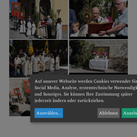
Auf unserer Webseite werden Cookies verwendet fü
Social Media, Analyse, systemtechnische Notwendig
und Sonstiges. Sie können Ihre Zustimmung später
jederzeit ändern oder zurückziehen.
Auswählen
...
Ablehnen
Anneh