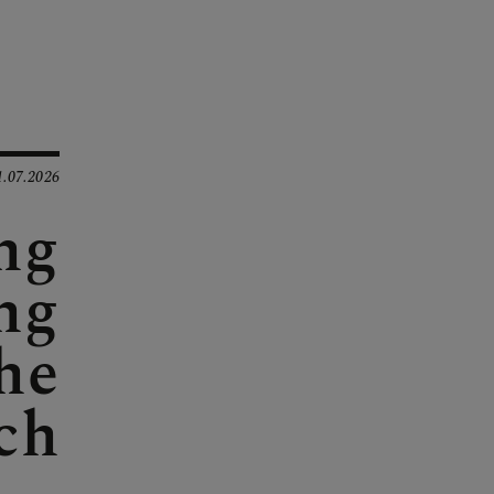
1.07.2026
ng
ng
he
ch