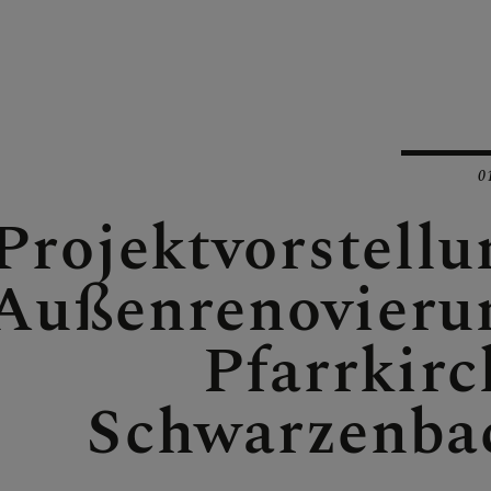
OTOS
E
0
Projektvorstellu
Außenrenovieru
Pfarrkirc
Schwarzenba