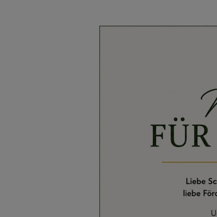
PFARRVERB
SEELSORGE