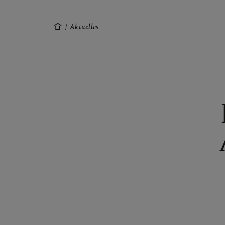
GALERIE / F
Aktuelles
SAKRAMENT
SONSTIGES
KONTAKT